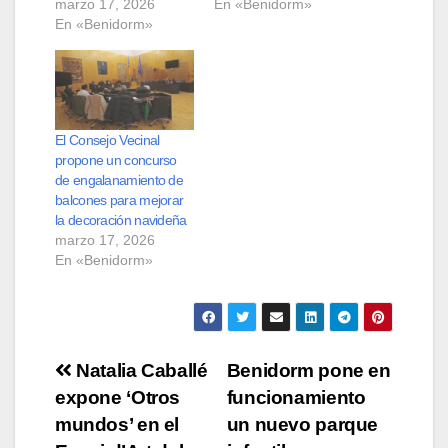
marzo 17, 2026
En «Benidorm»
En «Benidorm»
El Consejo Vecinal
propone un concurso
de engalanamiento de
balcones para mejorar
la decoración navideña
marzo 17, 2026
En «Benidorm»
Navegación
Natalia Caballé
Benidorm pone en
expone ‘Otros
funcionamiento
de
mundos’ en el
un nuevo parque