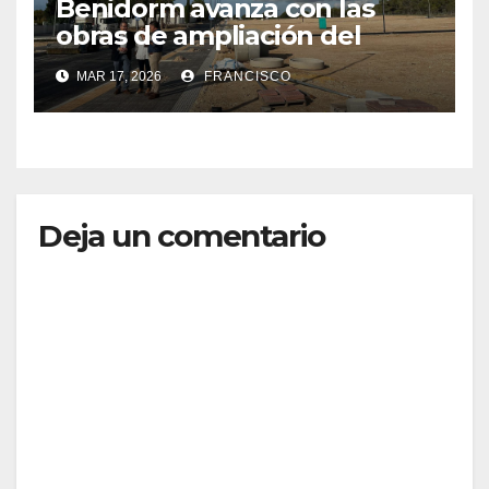
Benidorm avanza con las
obras de ampliación del
cementerio de Sant Jaume y
MAR 17, 2026
FRANCISCO
está a punto de iniciar la
construcción de una isleta
con 96 nichos
Deja un comentario