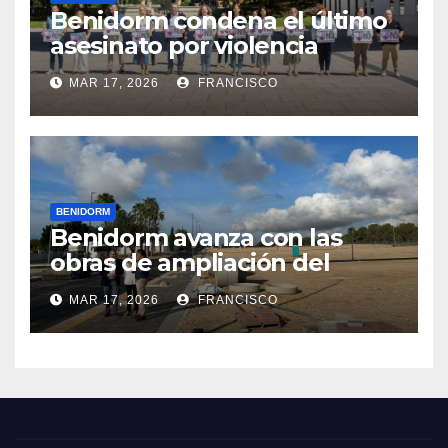
Benidorm condena el último
asesinato por violencia
machista registrado en
MAR 17, 2026
FRANCISCO
Pontevedra
BENIDORM
Benidorm avanza con las
obras de ampliación del
cementerio de Sant Jaume y
MAR 17, 2026
FRANCISCO
está a punto de iniciar la
construcción de una isleta
con 96 nichos