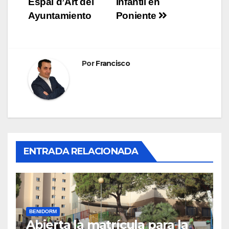
entradas
Espai d’Art del
infantil en
Ayuntamiento
Poniente
Por
Francisco
ENTRADA RELACIONADA
BENIDORM
Abierta la matrícula para la