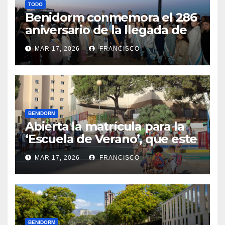
TODO
Benidorm conmemora el 286
aniversario de la llegada de
su patrona, la Virgen del
MAR 17, 2026
FRANCISCO
Sufragio
BENIDORM
Abierta la matrícula para la
‘Escuela de Verano’, que este
año se ubica en el CEIP Puig
MAR 17, 2026
FRANCISCO
Campana
BENIDORM