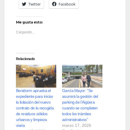
Twitter
Facebook
Me gusta esto:
Cargando...
Relacionado
Benidorm aprueba el
García Mayor: “Se
expediente para iniciar
asumirá la gestión del
la licitación del nuevo
parking de l’Aigüera
contrato de la recogida
cuando se completen
de residuos sólidos
todos los trámites
urbanos y limpieza
administrativos”
viaria
marzo 17, 2026