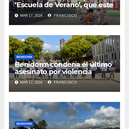
‘Escuela de Verano’, que este
año se ubica en el CEIP Puig
MAR 17, 2026
FRANCISCO
Campana
BENIDORM
Benidorm condena el último
asesinato por violencia
machista registrado en
MAR 17, 2026
FRANCISCO
Pontevedra
BENIDORM