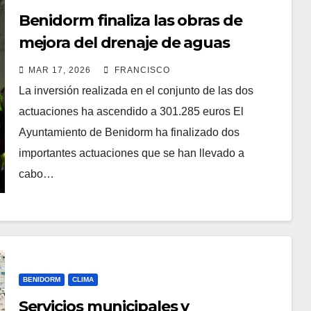
Benidorm finaliza las obras de
mejora del drenaje de aguas
pluviales en los barrancos de Xixo y
MAR 17, 2026
FRANCISCO
Foietes
La inversión realizada en el conjunto de las dos
actuaciones ha ascendido a 301.285 euros El
Ayuntamiento de Benidorm ha finalizado dos
importantes actuaciones que se han llevado a
cabo…
BENIDORM
CLIMA
Servicios municipales y