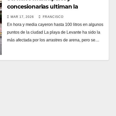
concesionarias ultiman la
reparación de los daños causados
MAR 17, 2026
FRANCISCO
por el fuerte temporal de la
En hora y media cayeron hasta 100 litros en algunos
madrugada del domingo
puntos de la ciudad La playa de Levante ha sido la
más afectada por los arrastres de arena, pero se…