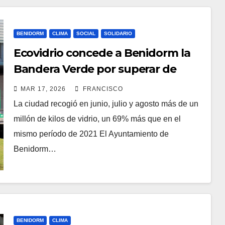
BENIDORM
CLIMA
SOCIAL
SOLIDARIO
Ecovidrio concede a Benidorm la
Bandera Verde por superar de
nuevo el volumen de recogida de
MAR 17, 2026
FRANCISCO
envases de vidrio
La ciudad recogió en junio, julio y agosto más de un
millón de kilos de vidrio, un 69% más que en el
mismo período de 2021 El Ayuntamiento de
Benidorm…
BENIDORM
CLIMA