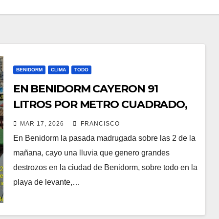
BENIDORM
CLIMA
TODO
EN BENIDORM CAYERON 91
LITROS POR METRO CUADRADO,
GERANDO GRANDES DESTROZOS
MAR 17, 2026
FRANCISCO
EN EL RINCON DE LOIX
En Benidorm la pasada madrugada sobre las 2 de la
mañana, cayo una lluvia que genero grandes
destrozos en la ciudad de Benidorm, sobre todo en la
playa de levante,…