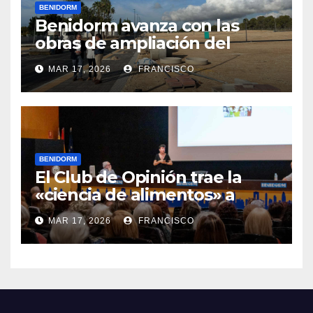
BENIDORM
Benidorm avanza con las
obras de ampliación del
cementerio de Sant Jaume y
MAR 17, 2026
FRANCISCO
está a punto de iniciar la
construcción de una isleta
con 96 nichos
BENIDORM
El Club de Opinión trae la
«ciencia de alimentos» a
Benidorm en su XV Ciclo de
MAR 17, 2026
FRANCISCO
Conferencias