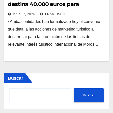
destina 40.000 euros para
promoción del producto turístico
MAR 17, 2026
FRANCISCO
de la Vila Joiosa
· Ambas entidades han formalizado hoy el convenio
que detalla las acciones de marketing turístico a
desarrollar para la promoción de las fiestas de
relevante interés turístico internacional de Moros…
Buscar
Buscar