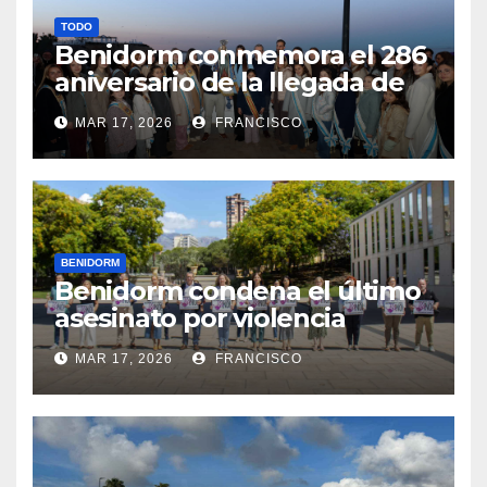
TODO
Benidorm conmemora el 286
aniversario de la llegada de
su patrona, la Virgen del
MAR 17, 2026
FRANCISCO
Sufragio
BENIDORM
Benidorm condena el último
asesinato por violencia
machista registrado en
MAR 17, 2026
FRANCISCO
Pontevedra