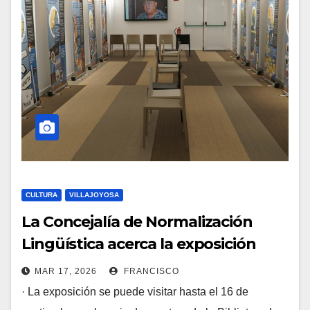
CULTURA
VILLAJOYOSA
La Concejalía de Normalización
Lingüística acerca la exposición
‘Teixim llaços des del sud del sud’ a
MAR 17, 2026
FRANCISCO
la Sala Kilómetro Lanzado de la
· La exposición se puede visitar hasta el 16 de