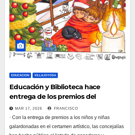
EDUCACION
VILLAJOYOSA
Educación y Biblioteca hace
entrega de los premios del
Concurso de postales navideñas de
MAR 17, 2026
FRANCISCO
este año
· Con la entrega de premios a los niños y niñas
galardonadas en el certamen artístico, las concejalías