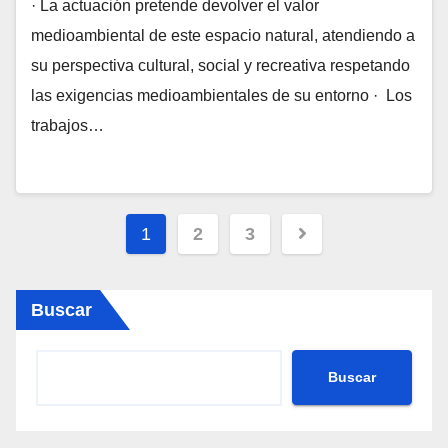
Malladeta￼
· La actuación pretende devolver el valor
medioambiental de este espacio natural, atendiendo a
su perspectiva cultural, social y recreativa respetando
las exigencias medioambientales de su entorno · Los
trabajos…
Paginación
1
2
3
de
entradas
Buscar
Buscar