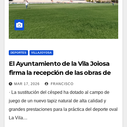
DEPORTES
VILLAJOYOSA
El Ayuntamiento de la Vila Joiosa
firma la recepción de las obras de
mejora del terreno de juego del
MAR 17, 2026
FRANCISCO
estadio municipal de rugby de ‘El
· La sustitución del césped ha dotado al campo de
Pantano’
juego de un nuevo tapiz natural de alta calidad y
grandes prestaciones para la práctica del deporte oval
La Vila…