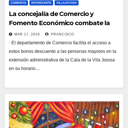
COMERCIO
INTERESANTE
VILLAJOYOSA
La concejalía de Comercio y
Fomento Económico combate la
‘brecha digital’ habilitando puntos
MAR 17, 2026
FRANCISCO
físicos para la adquisición de los
· El departamento de Comercio facilita el acceso a
bonos consumo￼
estos bonos descuento a las personas mayores en la
extensión administrativa de la Cala de la Vila Joiosa
en su horario…