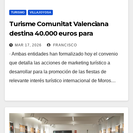
TURISMO
VILLAJOYOSA
Turisme Comunitat Valenciana
destina 40.000 euros para
promoción del producto turístico
MAR 17, 2026
FRANCISCO
de la Vila Joiosa
· Ambas entidades han formalizado hoy el convenio
que detalla las acciones de marketing turístico a
desarrollar para la promoción de las fiestas de
relevante interés turístico internacional de Moros…