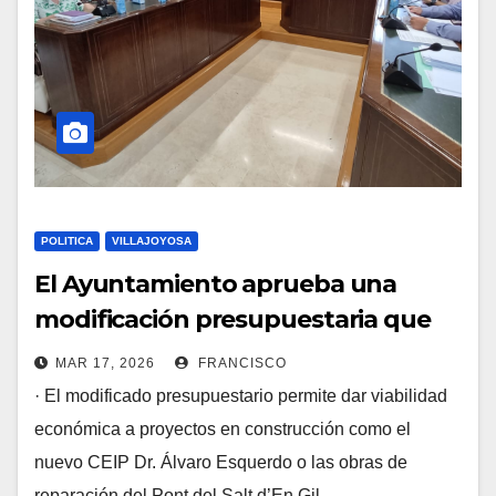
POLITICA
VILLAJOYOSA
El Ayuntamiento aprueba una
modificación presupuestaria que
moviliza 7,4 millones de euros de
MAR 17, 2026
FRANCISCO
PPS para financiar obras y
· El modificado presupuestario permite dar viabilidad
proyectos a desarrollar en la Vila
económica a proyectos en construcción como el
Joiosa
nuevo CEIP Dr. Álvaro Esquerdo o las obras de
reparación del Pont del Salt d’En Gil…