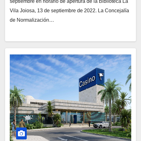
Biblioteca municipal Cristóbal
septiembre en horario de apertura de la Biblioteca La
Zaragoza
Vila Joiosa, 13 de septiembre de 2022. La Concejalía
de Normalización…