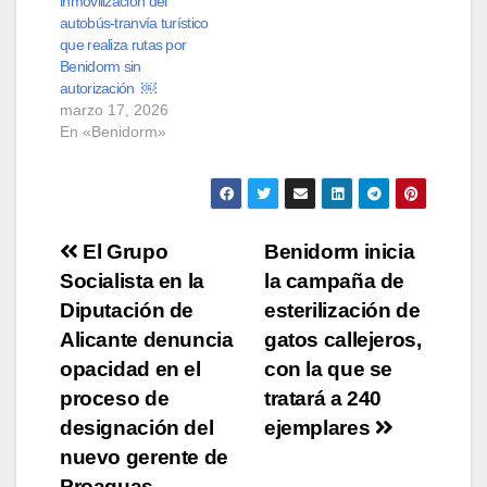
inmovilización del
autobús-tranvía turístico
que realiza rutas por
Benidorm sin
autorización ￼
marzo 17, 2026
En «Benidorm»
Navegación
El Grupo
Benidorm inicia
Socialista en la
la campaña de
de
Diputación de
esterilización de
entradas
Alicante denuncia
gatos callejeros,
opacidad en el
con la que se
proceso de
tratará a 240
designación del
ejemplares
nuevo gerente de
Proaguas