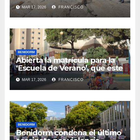
La Cala, que han permitido
MAR 17, 2026
FRANCISCO
excavar nuevas zonas
BENIDORM
Abierta la matrícula para la
‘Escuela de Verano’, que este
año se ubica en el CEIP Puig
MAR 17, 2026
FRANCISCO
Campana
BENIDORM
Benidorm condena el último