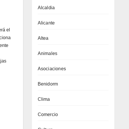
Alcaldia
Alicante
erá el
iciona
Altea
mente
Animales
ajas
Asociaciones
Benidorm
Clima
Comercio