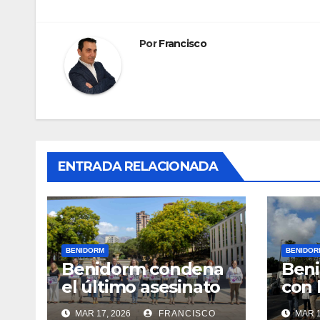
entradas
Por
Francisco
ENTRADA RELACIONADA
BENIDORM
BENIDOR
Benidorm condena
Ben
el último asesinato
con 
por violencia
ampl
MAR 17, 2026
FRANCISCO
MAR 1