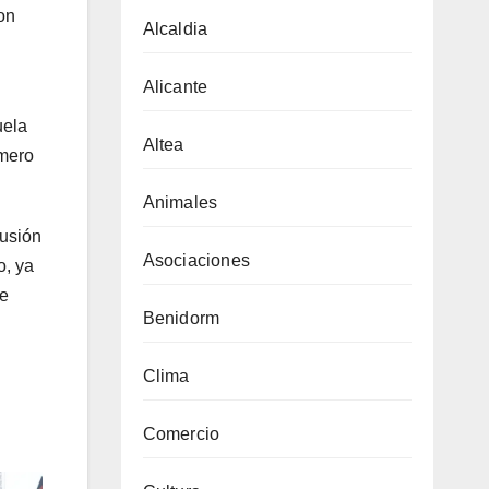
on
Alcaldia
Alicante
uela
Altea
úmero
Animales
fusión
Asociaciones
o, ya
re
Benidorm
Clima
Comercio