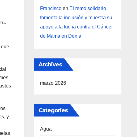
Francisco
en
El remo solidario
fomenta la inclusión y muestra su
ra,
apoyo a la lucha contra el Cáncer
de Mama en Dénia
, que
Archives
ial
 mes.
marzo 2026
astos
tos
Categories
os, y
Agua
uelas