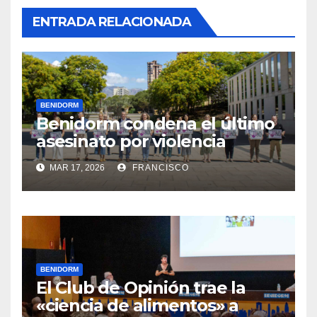
ENTRADA RELACIONADA
BENIDORM
Benidorm condena el último
asesinato por violencia
machista registrado en
MAR 17, 2026
FRANCISCO
Pontevedra
BENIDORM
El Club de Opinión trae la
«ciencia de alimentos» a