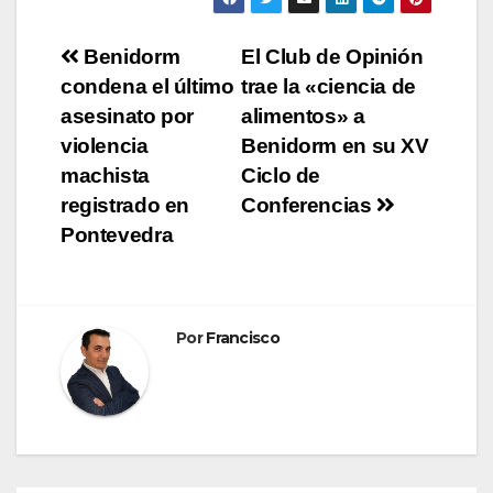
Navegación
Benidorm
El Club de Opinión
condena el último
trae la «ciencia de
de
asesinato por
alimentos» a
entradas
violencia
Benidorm en su XV
machista
Ciclo de
registrado en
Conferencias
Pontevedra
Por
Francisco