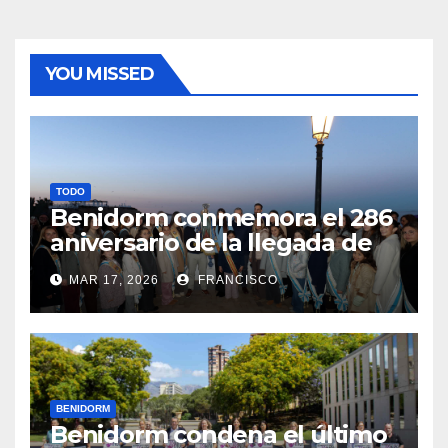
YOU MISSED
TODO
Benidorm conmemora el 286
aniversario de la llegada de
su patrona, la Virgen del
MAR 17, 2026
FRANCISCO
Sufragio
BENIDORM
Benidorm condena el último