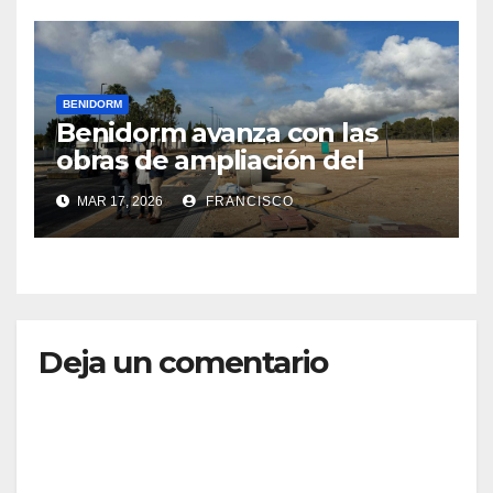
BENIDORM
Benidorm avanza con las
obras de ampliación del
cementerio de Sant Jaume y
MAR 17, 2026
FRANCISCO
está a punto de iniciar la
construcción de una isleta
con 96 nichos
Deja un comentario