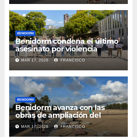
BENIDORM
Benidorm condena el último
asesinato por violencia
machista registrado en
MAR 17, 2026
FRANCISCO
Pontevedra
BENIDORM
Benidorm avanza con las
obras de ampliación del
cementerio de Sant Jaume y
MAR 17, 2026
FRANCISCO
está a punto de iniciar la