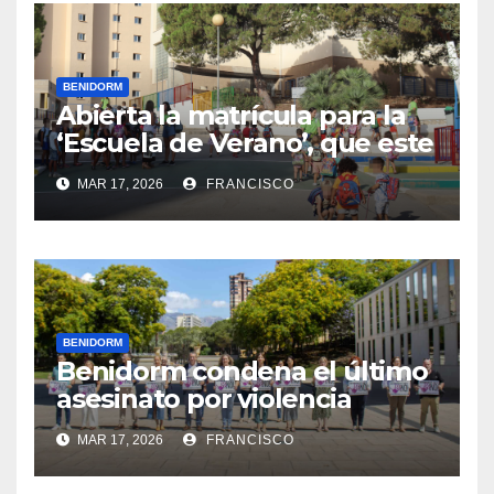
BENIDORM
Abierta la matrícula para la
‘Escuela de Verano’, que este
año se ubica en el CEIP Puig
MAR 17, 2026
FRANCISCO
Campana
BENIDORM
Benidorm condena el último
asesinato por violencia
machista registrado en
MAR 17, 2026
FRANCISCO
Pontevedra