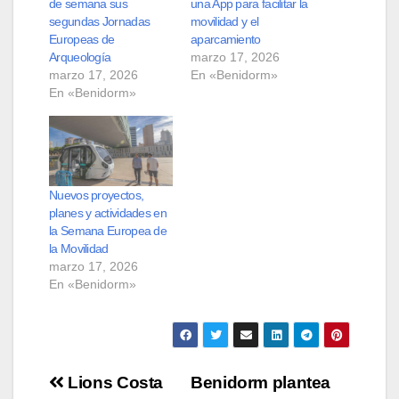
de semana sus
una App para facilitar la
segundas Jornadas
movilidad y el
Europeas de
aparcamiento
Arqueología
marzo 17, 2026
marzo 17, 2026
En «Benidorm»
En «Benidorm»
Nuevos proyectos,
planes y actividades en
la Semana Europea de
la Movilidad
marzo 17, 2026
En «Benidorm»
Navegación
Lions Costa
Benidorm plantea