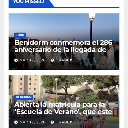
YOU MISSED
TODO
Benidorm conmemora el 286
aniversario de la llegada de
su patrona, la Virgen del
MAR 17, 2026
FRANCISCO
Sufragio
BENIDORM
Abierta la matrícula para la
‘Escuela de Verano’, que este
año se ubica en el CEIP Puig
MAR 17, 2026
FRANCISCO
Campana