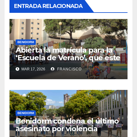
ENTRADA RELACIONADA
BENIDORM
Abierta la matrícula para la
‘Escuela de Verano’, que este
año se ubica en el CEIP Puig
MAR 17, 2026
FRANCISCO
Campana
BENIDORM
Benidorm condena el último
asesinato por violencia
machista registrado en