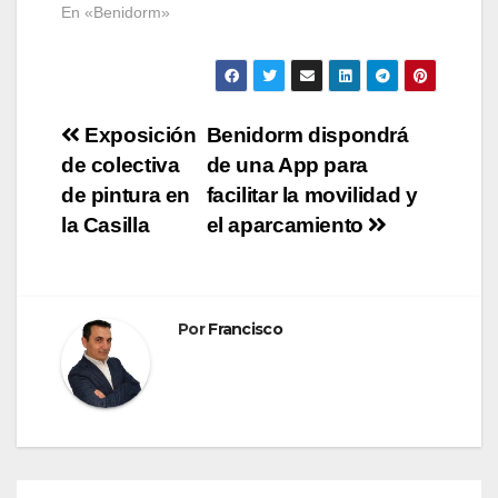
En «Benidorm»
Navegación
Exposición
Benidorm dispondrá
de colectiva
de una App para
de
de pintura en
facilitar la movilidad y
entradas
la Casilla
el aparcamiento
Por
Francisco