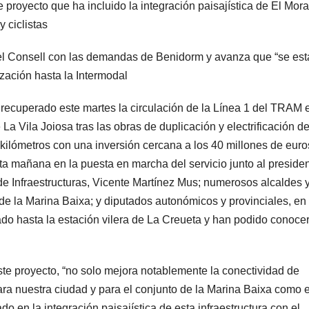
e proyecto que ha incluido la integración paisajística de El Mora
 ciclistas
 del Consell con las demandas de Benidorm y avanza que “se est
zación hasta la Intermodal
 recuperado este martes la circulación de la Línea 1 del TRAM 
a Vila Joiosa tras las obras de duplicación y electrificación de
kilómetros con una inversión cercana a los 40 millones de euro
sta mañana en la puesta en marcha del servicio junto al preside
r de Infraestructuras, Vicente Martínez Mus; numerosos alcaldes 
de la Marina Baixa; y diputados autonómicos y provinciales, en
ado hasta la estación vilera de La Creueta y han podido conoce
este proyecto, “no solo mejora notablemente la conectividad de
ara nuestra ciudad y para el conjunto de la Marina Baixa como e
en la integración paisajística de esta infraestructura con el