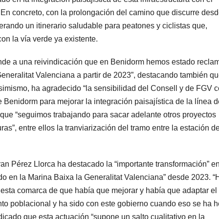
 En concreto, con la prolongación del camino que discurre desd
rando un itinerario saludable para peatones y ciclistas que,
n la vía verde ya existente.
onde a una reivindicación que en Benidorm hemos estado recl
Generalitat Valenciana a partir de 2023”, destacando también qu
simismo, ha agradecido “la sensibilidad del Consell y de FGV 
nidorm para mejorar la integración paisajística de la línea d
que “seguimos trabajando para sacar adelante otros proyectos
as”, entre ellos la tranviarización del tramo entre la estación d
nfran Pérez Llorca ha destacado la “importante transformación” e
ado en la Marina Baixa la Generalitat Valenciana” desde 2023. “
 esta comarca de que había que mejorar y había que adaptar el
ento poblacional y ha sido con este gobierno cuando eso se ha 
dicado que esta actuación “supone un salto cualitativo en la