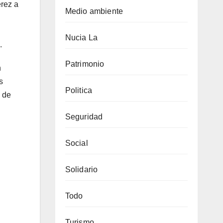
érez a
Medio ambiente
Nucia La
.
Patrimonio
n
s
Politica
o de
Seguridad
Social
Solidario
Todo
Turismo