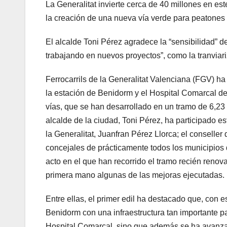
La Generalitat invierte cerca de 40 millones en est
la creación de una nueva vía verde para peatones y
El alcalde Toni Pérez agradece la “sensibilidad”
trabajando en nuevos proyectos”, como la tranviari
Ferrocarrils de la Generalitat Valenciana (FGV) ha
la estación de Benidorm y el Hospital Comarcal de L
vías, que se han desarrollado en un tramo de 6,23 
alcalde de la ciudad, Toni Pérez, ha participado e
la Generalitat, Juanfran Pérez Llorca; el conselle
concejales de prácticamente todos los municipios 
acto en el que han recorrido el tramo recién renov
primera mano algunas de las mejoras ejecutadas.
Entre ellas, el primer edil ha destacado que, con 
Benidorm con una infraestructura tan importante p
Hospital Comarcal, sino que además se ha avanzado 