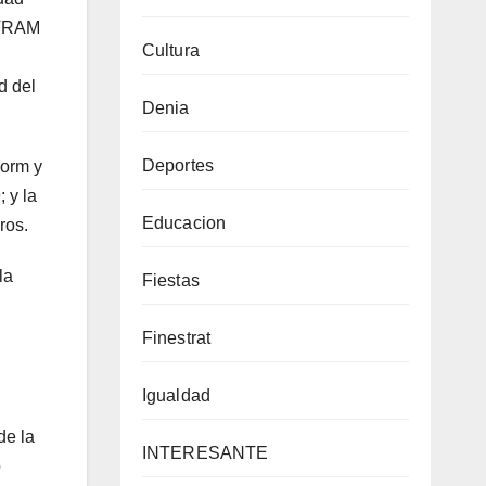
l TRAM
Cultura
d del
Denia
Deportes
dorm y
 y la
Educacion
ros.
la
Fiestas
Finestrat
Igualdad
de la
INTERESANTE
o