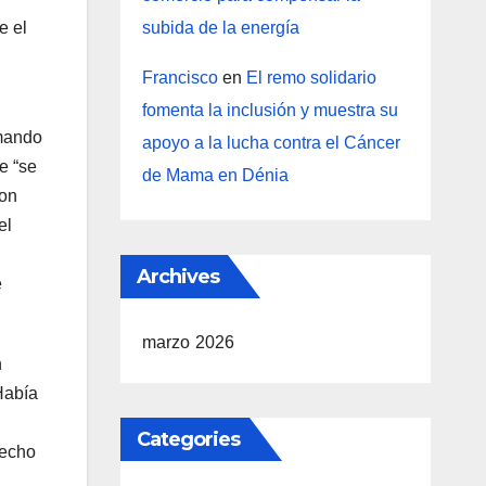
e el
subida de la energía
Francisco
en
El remo solidario
fomenta la inclusión y muestra su
amando
apoyo a la lucha contra el Cáncer
e “se
de Mama en Dénia
con
el
Archives
e
marzo 2026
n
Había
Categories
hecho