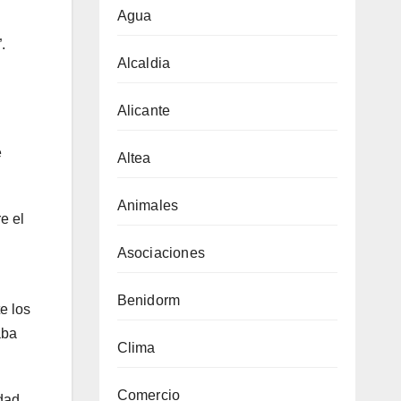
Agua
.
Alcaldia
Alicante
e
Altea
Animales
e el
Asociaciones
Benidorm
e los
aba
Clima
Comercio
idad