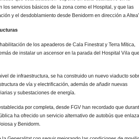
 los servicios básicos de la zona como el Hospital, y que las
cación y el desdoblamiento desde Benidorm en dirección a Altea”
ructuras
habilitación de los apeaderos de Cala Finestrat y Terra Mítica,
emás de instalar un ascensor en la parada del Hospital Vila qu
ivel de infraestructura, se ha construido un nuevo viaducto sobr
structura de vía y electrificación, además de añadir nuevas
iarias y subestaciones de energía.
establecida por completa, desde FGV han recordado que durant
blica ha ofrecido un servicio alternativo de autobús que enlaz
Joiosa y Benidorm.
e la Generalitat con seguir mejorando las condiciones de movil