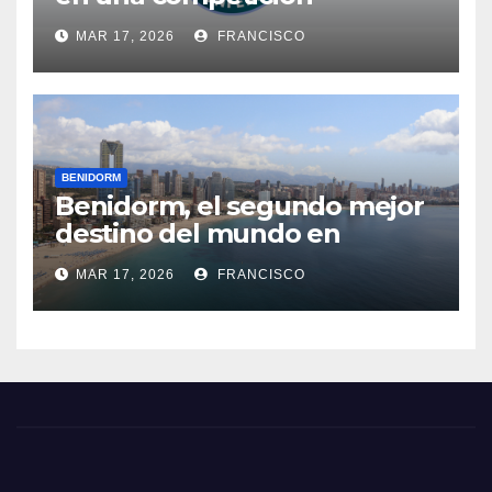
internacional sobre
MAR 17, 2026
FRANCISCO
investigación de delitos
cibernéticos
BENIDORM
Benidorm, el segundo mejor
destino del mundo en
recuperarse de la pandemia
MAR 17, 2026
FRANCISCO