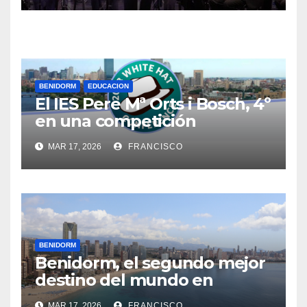
de Benidorm
BENIDORM
EDUCACION
El IES Pere Mª Orts i Bosch, 4º
en una competición
internacional sobre
MAR 17, 2026
FRANCISCO
investigación de delitos
cibernéticos
BENIDORM
Benidorm, el segundo mejor
destino del mundo en
recuperarse de la pandemia
MAR 17, 2026
FRANCISCO