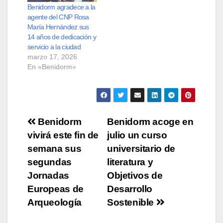
Benidorm agradece a la
agente del CNP Rosa
María Hernández sus
14 años de dedicación y
servicio a la ciudad
marzo 17, 2026
En «Benidorm»
Navegación
Benidorm
Benidorm acoge en
vivirá este fin de
julio un curso
de
semana sus
universitario de
entradas
segundas
literatura y
Jornadas
Objetivos de
Europeas de
Desarrollo
Arqueología
Sostenible