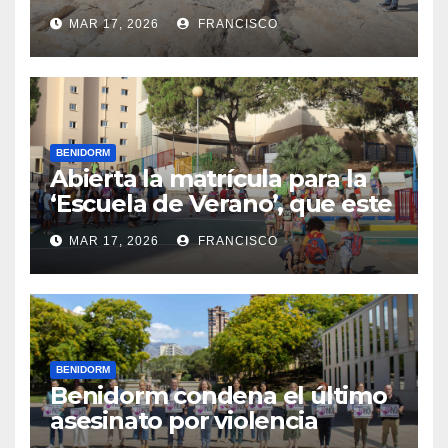
La Cala, que han permitido
MAR 17, 2026
FRANCISCO
excavar nuevas zonas
BENIDORM
Abierta la matrícula para la
‘Escuela de Verano’, que este
año se ubica en el CEIP Puig
MAR 17, 2026
FRANCISCO
Campana
BENIDORM
Benidorm condena el último
asesinato por violencia
machista registrado en