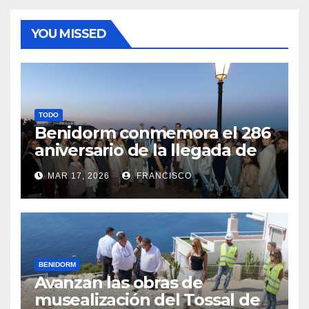
YOU MISSED
TODO
Benidorm conmemora el 286
aniversario de la llegada de
su patrona, la Virgen del
MAR 17, 2026
FRANCISCO
Sufragio
BENIDORM
Avanzan las obras de
musealización del Tossal de