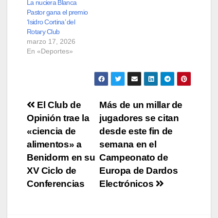
La nuciera Blanca
Pastor gana el premio
‘Isidro Cortina’ del
Rotary Club
marzo 17, 2026
En «Deportes»
Navegación
El Club de
Más de un millar de
Opinión trae la
jugadores se citan
de
«ciencia de
desde este fin de
entradas
alimentos» a
semana en el
Benidorm en su
Campeonato de
XV Ciclo de
Europa de Dardos
Conferencias
Electrónicos