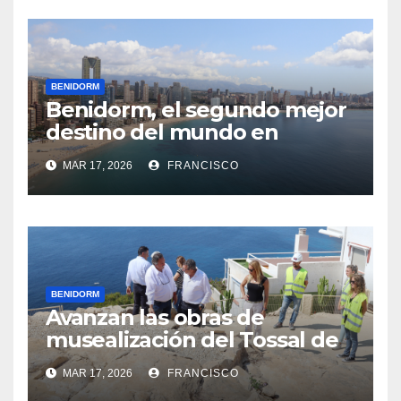
BENIDORM
Benidorm, el segundo mejor
destino del mundo en
recuperarse de la pandemia
MAR 17, 2026
FRANCISCO
BENIDORM
Avanzan las obras de
musealización del Tossal de
La Cala, que han permitido
MAR 17, 2026
FRANCISCO
excavar nuevas zonas