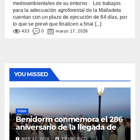
medioambientales de su entorno · Los trabajos
para la adecuación agroforestal de la Malladeta
cuentan con un plazo de ejecución de 84 días, por
lo que se prevé que finalicen a final
[...]
433
0
marzo 17, 2026
YOU MISSED
TODO
Benidorm conmemora el 286
aniversario de la llegada de
su patrona, la Virgen del
MAR 17, 2026
FRANCISCO