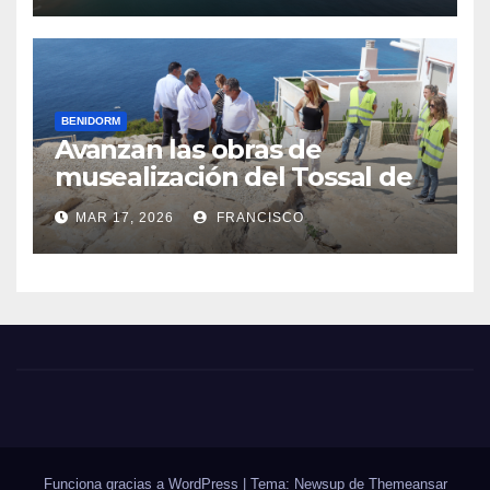
BENIDORM
Avanzan las obras de
musealización del Tossal de
La Cala, que han permitido
MAR 17, 2026
FRANCISCO
excavar nuevas zonas
Funciona gracias a WordPress
|
Tema: Newsup de
Themeansar