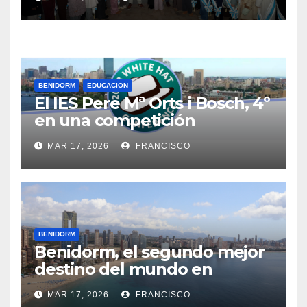
Sufragio
BENIDORM
EDUCACION
El IES Pere Mª Orts i Bosch, 4º
en una competición
internacional sobre
MAR 17, 2026
FRANCISCO
investigación de delitos
cibernéticos
BENIDORM
Benidorm, el segundo mejor
destino del mundo en
recuperarse de la pandemia
MAR 17, 2026
FRANCISCO