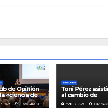
M
BENIDORM
lub de Opinión
Toni Pérez asisti
 la «ciencia de
al cambio de
entos» a
presidencia rota
7, 2026
FRANCISCO
MAR 17, 2026
FRANCI
dorm en su XV
en Benidorm