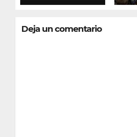
Jaume y está a
Cicl
punto de iniciar la
Conf
construcción de
Deja un comentario
una isleta con 96
nichos