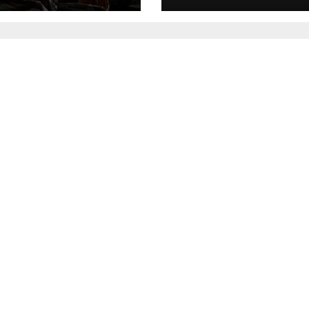
o de
erencias