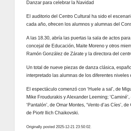
Danzar para celebrar la Navidad
El auditorio del Centro Cultural ha sido el escena
cada año, ofrecen los alumnos y alumnas del Con
A las 18.30, abría las puertas la sala de actos para 
concejal de Educación, Maite Moreno y otros miem
Ramón González de Zárate y la directora del centr
Un total de nueve piezas de danza clásica, espa
interpretado las alumnas de los diferentes niveles
El espectáculo comenzó con ‘Huele a sal’, de Migu
Mike Froudurakis y Alexander Leeming; ‘Caminé’, d
‘Pantalón’, de Omar Montes, ‘Vento d’as Cíes’, de C
de Piortr Ilich Chaikovski.
Originally posted 2025-12-21 23:50:02.