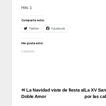
Hits: 1
Comparte esto:
Twitter
Facebook
Me gusta esto:
Cargando...
Navegación
La Navidad viste de fiesta al
La XV San 
Doble Amor
por las ca
de