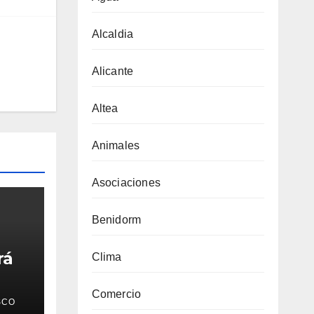
Alcaldia
Alicante
Altea
Animales
Asociaciones
Benidorm
rá
Clima
ria
Comercio
SCO