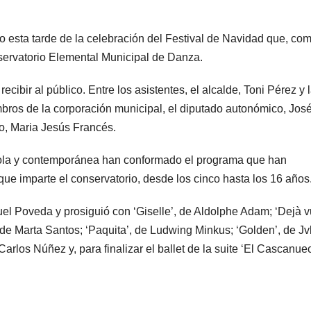
rio esta tarde de la celebración del Festival de Navidad que, co
servatorio Elemental Municipal de Danza.
recibir al público. Entre los asistentes, el alcalde, Toni Pérez y 
bros de la corporación municipal, el diputado autonómico, Jos
o, Maria Jesús Francés.
ñola y contemporánea han conformado el programa que han
 que imparte el conservatorio, desde los cinco hasta los 16 años
el Poveda y prosiguió con ‘Giselle’, de Aldolphe Adam; ‘Dejà v
e Marta Santos; ‘Paquita’, de Ludwing Minkus; ‘Golden’, de Jvk
arlos Núñez y, para finalizar el ballet de la suite ‘El Cascanue