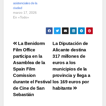
asistenciales de la
ciudad
marzo 17, 2026
En «Todo»
Navegación
La Benidorm
La Diputación de
Film Office
Alicante destina
de
participa en la
317 millones de
entradas
Asamblea de la
euros a los
Spain Film
municipios de la
Comission
provincia y llega a
durante el Festival
los 169 euros por
de Cine de San
habitante
Sebastián