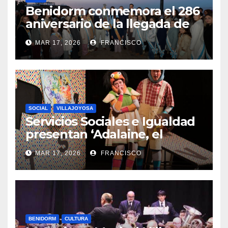
Benidorm conmemora el 286
aniversario de la llegada de
su patrona, la Virgen del
MAR 17, 2026
FRANCISCO
Sufragio
SOCIAL
VILLAJOYOSA
Servicios Sociales e Igualdad
presentan ‘Adalaine, el
musical de moda’ en la Vila
MAR 17, 2026
FRANCISCO
Joiosa para visibilizar los
éxitos de las mujeres en la
industria de la confección
BENIDORM
CULTURA