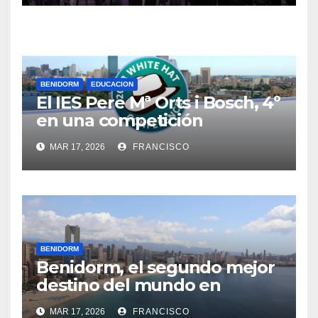
de Benidorm
BENIDORM
EDUCACION
El IES Pere Mª Orts i Bosch, 4º
en una competición
internacional sobre
MAR 17, 2026
FRANCISCO
investigación de delitos
cibernéticos
BENIDORM
Benidorm, el segundo mejor
destino del mundo en
recuperarse de la pandemia
MAR 17, 2026
FRANCISCO